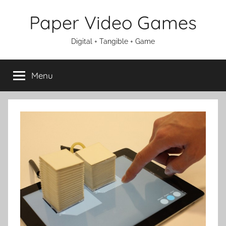
Aller
Paper Video Games
au
contenu
Digital + Tangible + Game
Menu