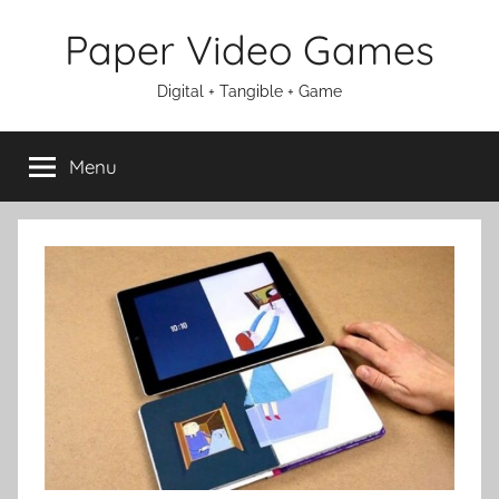
Aller
Paper Video Games
au
contenu
Digital + Tangible + Game
Menu