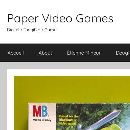
Aller
au
Paper Video Games
contenu
Digital + Tangible + Game
Accueil
About
Étienne Mineur
Dougl