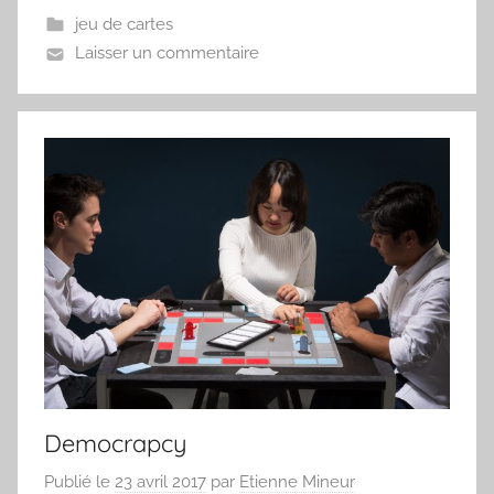
jeu de cartes
Laisser un commentaire
Democrapcy
Publié le
23 avril 2017
par
Etienne Mineur