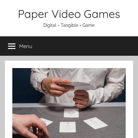
Aller
Paper Video Games
au
contenu
Digital + Tangible + Game
Menu