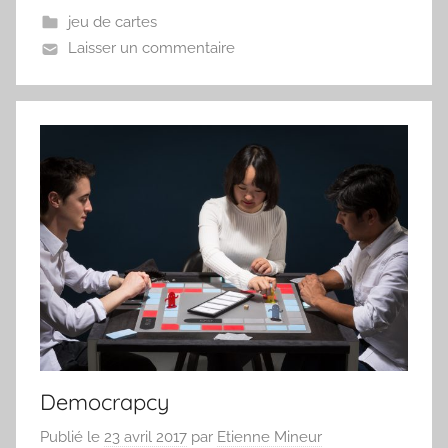
jeu de cartes
Laisser un commentaire
Democrapcy
Publié le
23 avril 2017
par
Etienne Mineur