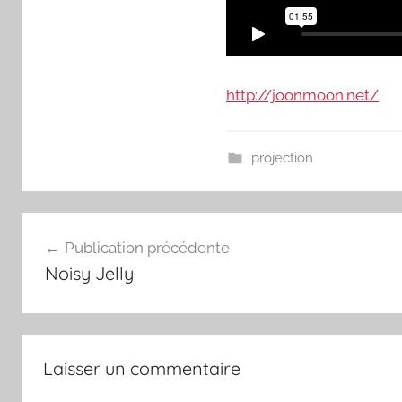
http://joonmoon.net/
projection
Navigation
Publication précédente
Noisy Jelly
de
l’article
Laisser un commentaire