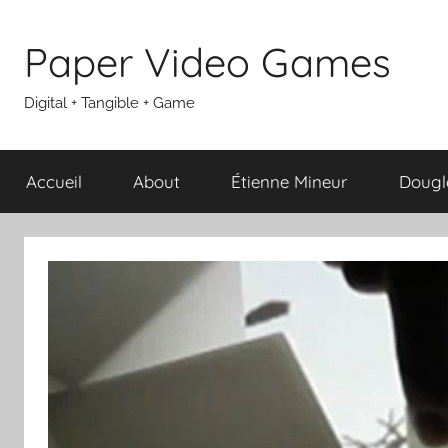
Aller
au
Paper Video Games
contenu
Digital + Tangible + Game
Accueil
About
Étienne Mineur
Dougl