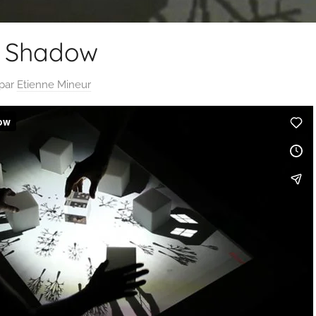
 Shadow
par
Etienne Mineur