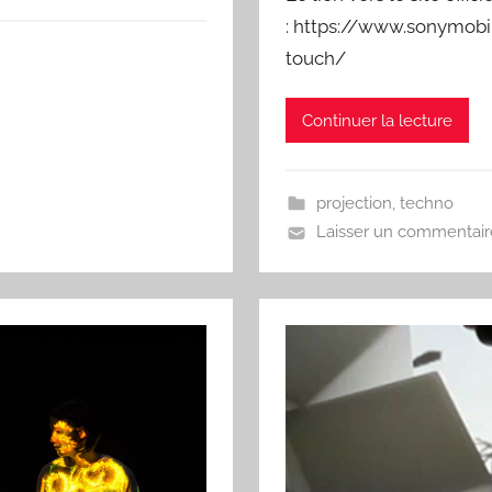
: https://www.sonymobi
touch/
Continuer la lecture
projection
,
techno
Laisser un commentair