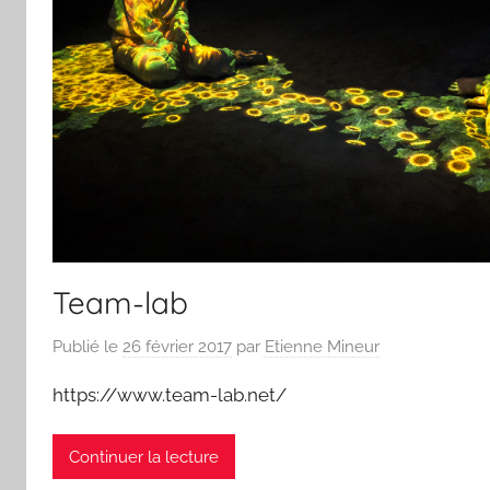
Team-lab
Publié le
26 février 2017
par
Etienne Mineur
https://www.team-lab.net/
Continuer la lecture