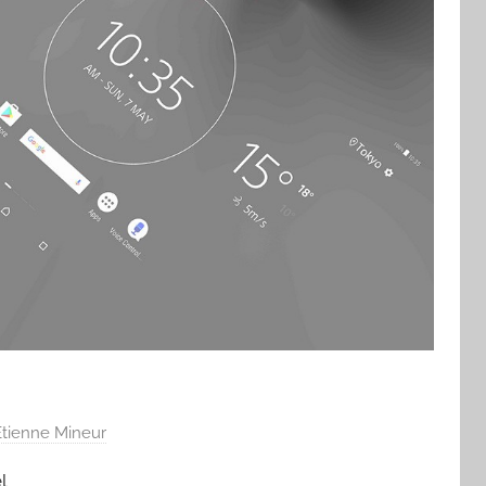
Etienne Mineur
l