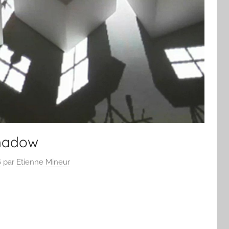
hadow
6
par
Etienne Mineur