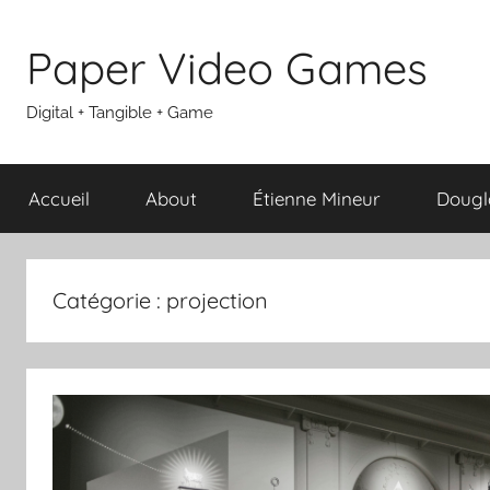
Aller
au
Paper Video Games
contenu
Digital + Tangible + Game
Accueil
About
Étienne Mineur
Dougl
Catégorie :
projection