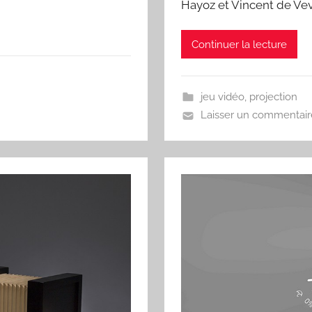
Hayoz et Vincent de Ve
Continuer la lecture
jeu vidéo
,
projection
Laisser un commentair