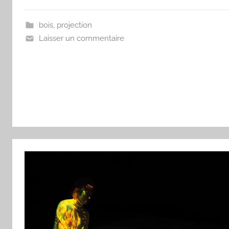
bois
,
projection
Laisser un commentaire