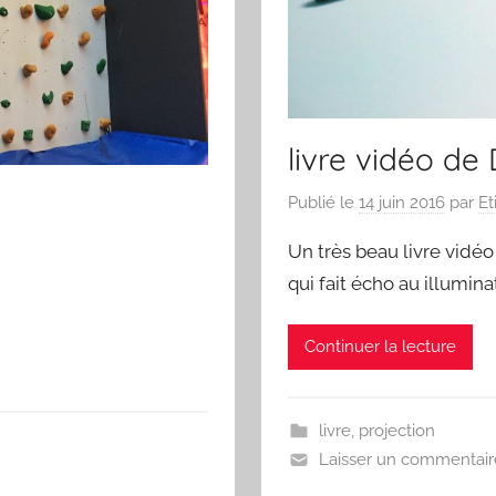
livre vidéo de
Publié le
14 juin 2016
par
Et
Un très beau livre vidé
qui fait écho au illumin
Continuer la lecture
livre
,
projection
Laisser un commentair