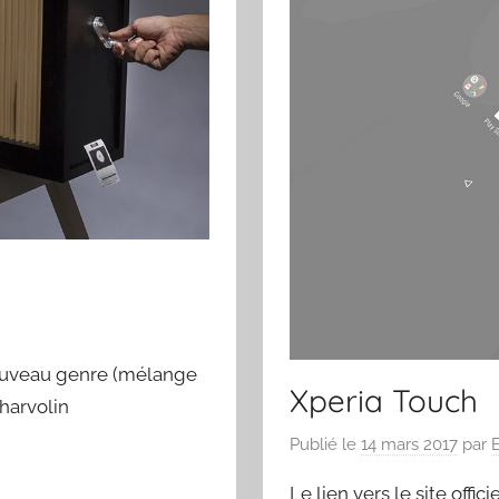
nouveau genre (mélange
Xperia Touch
harvolin
Publié le
14 mars 2017
par
Le lien vers le site officie