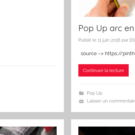
Pop Up arc en 
Publié le
11 juin 2016
par
Et
source –> https://pint
Continuer la lecture
Pop Up
Laisser un commentair