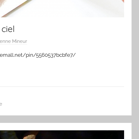
ciel
ienne Mineur
hemall.net/pin/5560537bcbfe7/
e