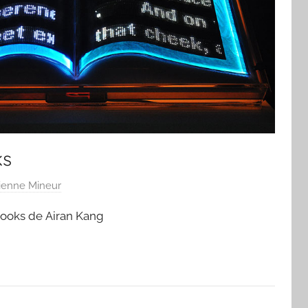
ks
ienne Mineur
 books de Airan Kang