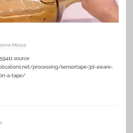
ienne Mineur
59411 source
pplications.net/processing/sensortape-3d-aware-
-on-a-tape/
e