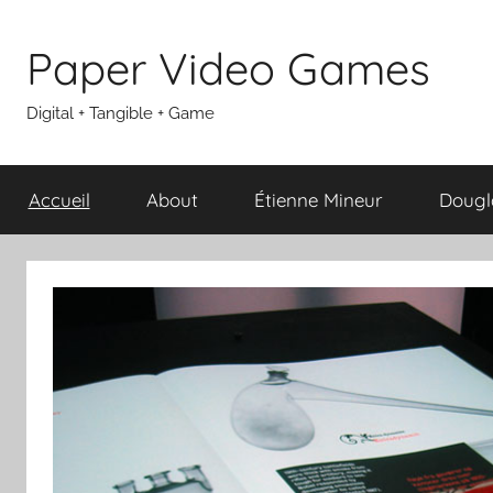
Aller
au
Paper Video Games
contenu
Digital + Tangible + Game
Accueil
About
Étienne Mineur
Dougl