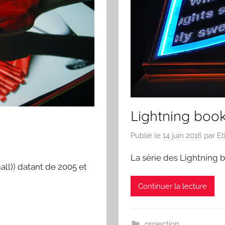
Lightning boo
Publié le
14 juin 2016
par
Et
La série des Lightning
all)) datant de 2005 et
Continuer la lecture
projection